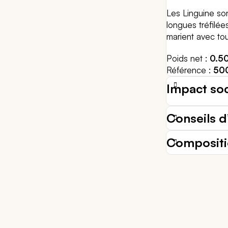
Les Linguine son
longues tréfilé
marient avec tou
Poids net
0.5
Référence
50
Impact so
Conseils d’
Composit