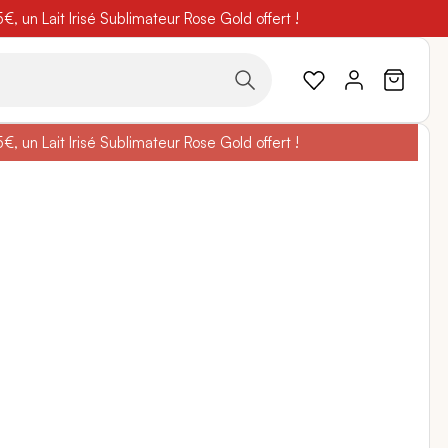
 un Lait Irisé Sublimateur Rose Gold offert !
code
BELLEBIO
 un Lait Irisé Sublimateur Rose Gold offert !
code
BELLEBIO