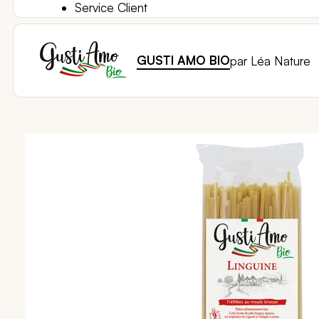
Service Client
GUSTI AMO BIO
par Léa Nature
Passer
à
la
fin
de
la
galerie
d’images