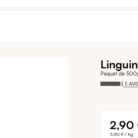
Linguin
Paquet de 500
92
1
Notation:
% of
(
5
AVI
2,90
5,80 €
/ Kg