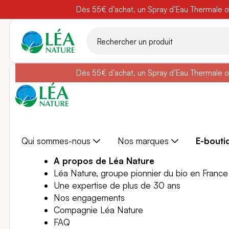
Dès 55€ d’achat, un Spray d’Eau Thermale off
Belle semain
Aller
au
contenu
Dès 55€ d’achat, un Spray d’Eau Thermale off
Belle semain
Qui sommes-nous
Nos marques
E-bouti
A propos de Léa Nature
Léa Nature, groupe pionnier du bio en France
Une expertise de plus de 30 ans
Nos engagements
Compagnie Léa Nature
FAQ