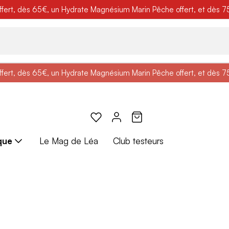
ert, dès 65€, un Hydrate Magnésium Marin Pêche offert, et dès 75€,
e
: Profitez de
BRADERIE :
-25% + Livraison offerte
-40% sur une sélection de produits
dès 30€ d'achat avec le 
ert, dès 65€, un Hydrate Magnésium Marin Pêche offert, et dès 75€,
e
: Profitez de
Braderie :
-25% + Livraison offerte
-40% sur une sélection de produits
dès 30€ d'achat avec le 
que
Le Mag de Léa
Club testeurs