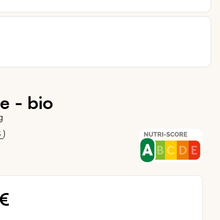
e - bio
g
00
)
S
 €