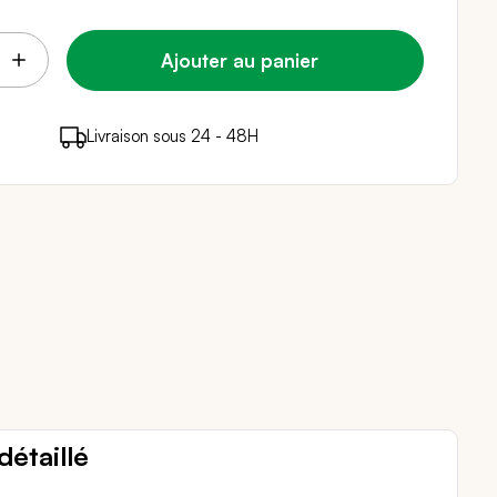
Ajouter au panier
points de fidélité (
Livraison sous 24 - 48H
Paiement sécurisé
0,04 €
)
en achetant ce produit
détaillé