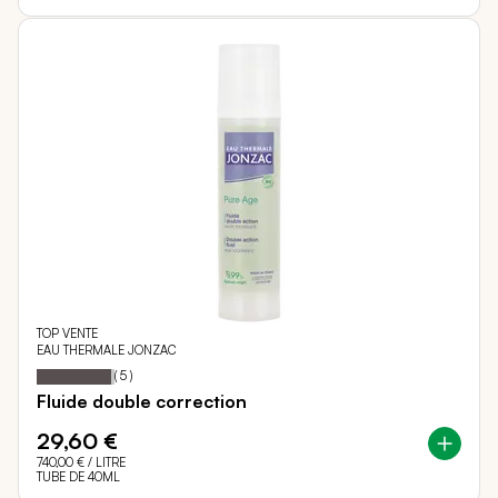
TOP VENTE
EAU THERMALE JONZAC
96
100
Notation:
% of
(
5
)
Fluide double correction
29,60 €
740,00 €
/ LITRE
TUBE DE 40ML