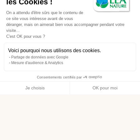
les Cookies !
On a attendu d'être sûrs que le contenu de
ce site vous intéresse avant de vous
déranger, mais on aimerait bien vous accompagner pendant votre
visite...
C'est OK pour vous ?
Voici pourquoi nous utilisons des cookies.
Partage de données avec Google
Mesure d'audience & Analytics
Consentements certifiés par
Je choisis
OK pour moi
Axeptio consent
Plateforme de Gestion du Consentement : Personnalisez vos O
Notre plateforme vous permet d'adapter et de gérer vos paramètr