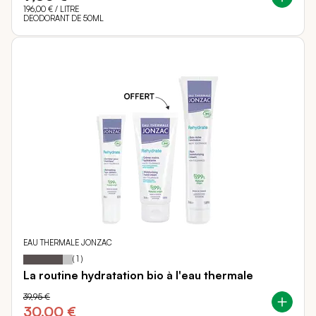
196,00 €
/ LITRE
DEODORANT DE 50ML
EAU THERMALE JONZAC
80
100
Notation:
% of
(
1
)
La routine hydratation bio à l'eau thermale
39,95 €
30,00 €