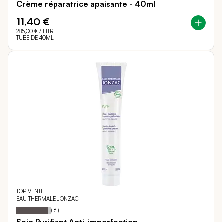
Crème réparatrice apaisante - 40ml
11,40 €
285,00 €
/ LITRE
TUBE DE 40ML
TOP VENTE
EAU THERMALE JONZAC
90
100
Notation:
% of
(
6
)
Soin Purifiant Anti-imperfection