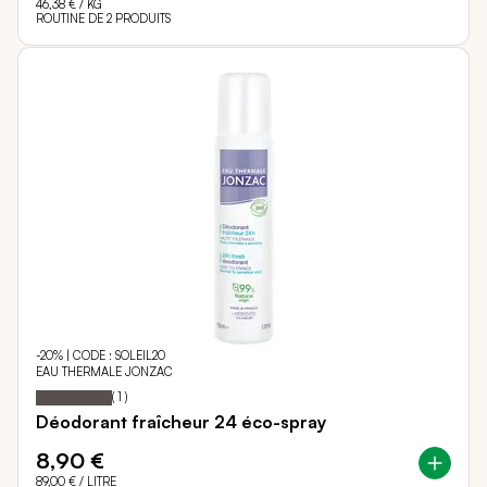
46,38 €
/ KG
ROUTINE DE 2 PRODUITS
-20% | CODE : SOLEIL20
EAU THERMALE JONZAC
100
100
Notation:
% of
(
1
)
Déodorant fraîcheur 24 éco-spray
8,90 €
89,00 €
/ LITRE