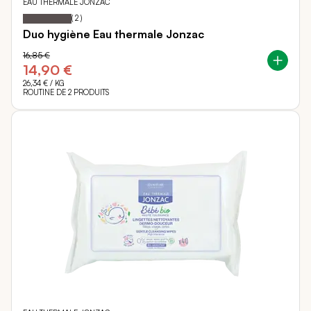
EAU THERMALE JONZAC
100
100
Notation:
% of
(
2
)
Duo hygiène Eau thermale Jonzac
16,85 €
14,90 €
26,34 €
/ KG
ROUTINE DE 2 PRODUITS