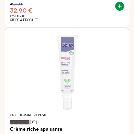
42,50 €
32,90 €
17,21 €
/ KG
KIT DE 4 PRODUITS
EAU THERMALE JONZAC
93
100
Notation:
% of
(
81
)
Crème riche apaisante