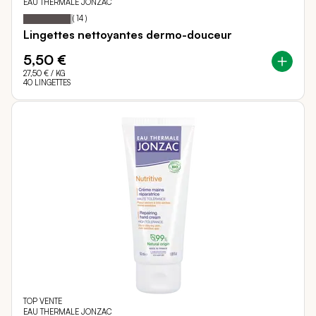
EAU THERMALE JONZAC
96
100
Notation:
% of
(
14
)
Lingettes nettoyantes dermo-douceur
5,50 €
27,50 €
/ KG
40 LINGETTES
TOP VENTE
EAU THERMALE JONZAC