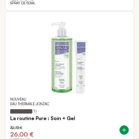
SPRAY DE 50ML
NOUVEAU
EAU THERMALE JONZAC
Notation:
100%
(
1
)
La routine Pure : Soin + Gel
32,73 €
26,00 €