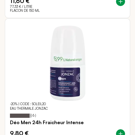
11,60 €
77,33 €
/ LITRE
FLACON DE 150 ML
-20% | CODE : SOLEIL20
EAU THERMALE JONZAC
93
100
Notation:
% of
(
6
)
Déo Men 24h Fraicheur Intense
9,80 €