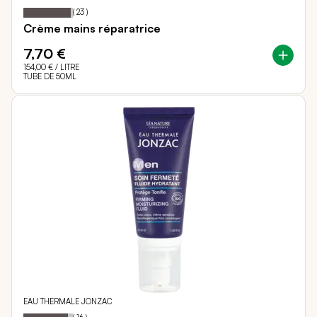
95
100
Notation:
% of
(
23
)
Crème mains réparatrice
7,70 €
154,00 €
/ LITRE
TUBE DE 50ML
EAU THERMALE JONZAC
90
100
Notation:
% of