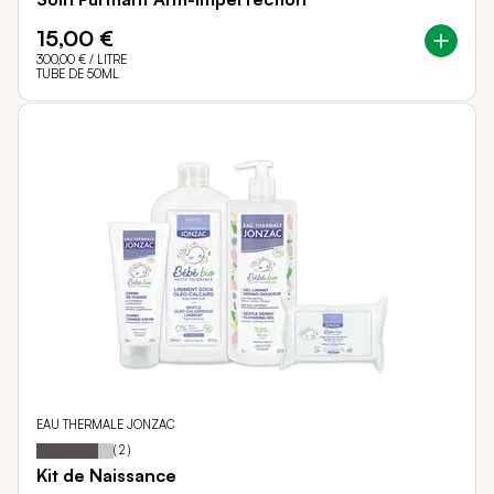
15,00 €
300,00 €
/ LITRE
TUBE DE 50ML
EAU THERMALE JONZAC
80
100
Notation:
% of
(
2
)
Kit de Naissance