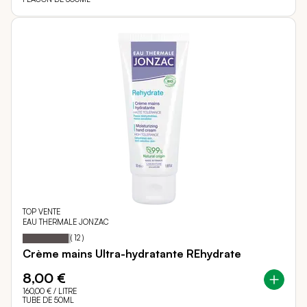
TOP VENTE
EAU THERMALE JONZAC
95
100
Notation:
% of
(
12
)
Crème mains Ultra-hydratante REhydrate
8,00 €
160,00 €
/ LITRE
TUBE DE 50ML