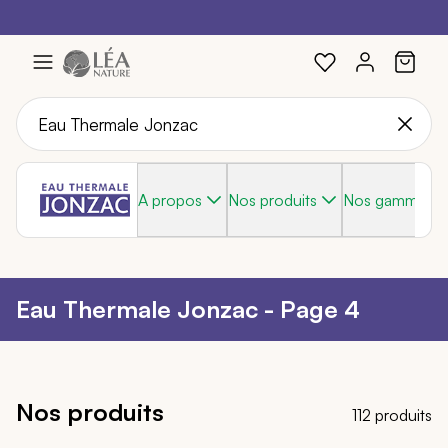
Profitez de -20%
Braderie :
-40%
sur une sélection avec le code :
sur une sélection de produits
SOLEIL20
Aller
au
contenu
A propos
Nos produits
Nos gammes
Eau Thermale Jonzac - Page 4
Nos produits
112 produits