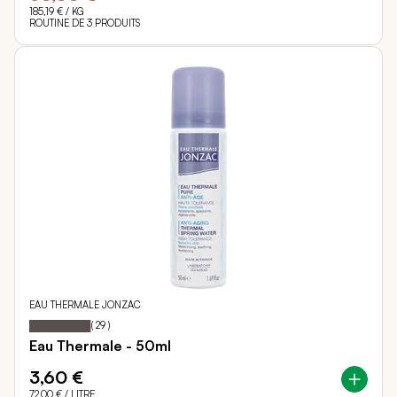
185,19 €
/ KG
ROUTINE DE 3 PRODUITS
EAU THERMALE JONZAC
Notation:
98%
(
29
)
Eau Thermale - 50ml
3,60 €
72,00 €
/ LITRE