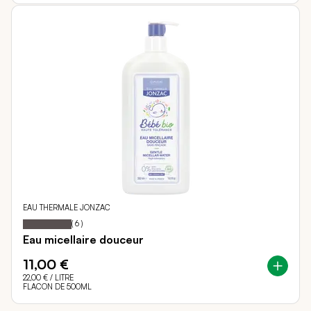
EAU THERMALE JONZAC
100
100
Notation:
% of
(
6
)
Eau micellaire douceur
11,00 €
22,00 €
/ LITRE
FLACON DE 500ML