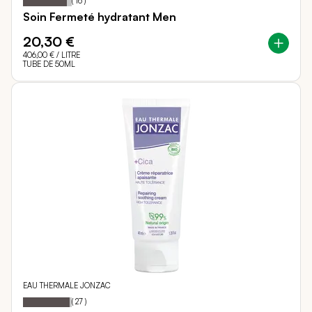
(
16
)
Soin Fermeté hydratant Men
20,30 €
406,00 €
/ LITRE
TUBE DE 50ML
EAU THERMALE JONZAC
Notation:
96%
(
27
)